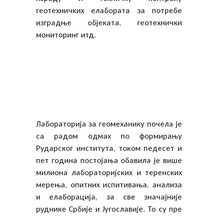
геотехничких елабората за потребе
изградње објеката, геотехнички
мониторинг итд.
Лабораторија за геомеханику почела је
са радом одмах по формирању
Рударског института, током педесет и
пет година постојања обавила је више
милиона лабораторијских и теренских
мерења, опитних испитивања, анализа
и елаборација, за све значајније
руднике Србије и Југославије. То су пре