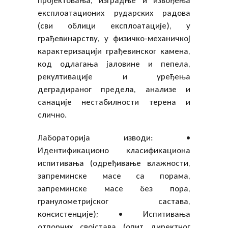
пројектовања, изградње и извођења
експлоатационих рударских радова
(сви облици експлоатације), у
грађевинарству, у физичко-механичкој
карактеризацији грађевинског камена,
код одлагања јаловине и пепела,
рекултивације и уређења
деградираног предела, анализе и
санације нестабилности терена и
слично.
Лабораторија изводи: •
Идентификационо класификациона
испитивања (одређивање влажности,
запреминске масе са порама,
запреминске масе без пора,
гранулометријског састава,
консистенције); • Испитивања
отпорних својстава (опит директног