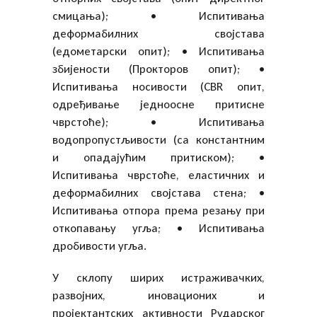
смицања); • Испитивања
деформабилних својстава
(едометарски опит); • Испитивања
збијености (Прокторов опит); •
Испитивања носивости (CBR опит,
одређивање једноосне притисне
чврстоће); • Испитивања
водопропустљивости (са константним
и опадајућим притиском); •
Испитивања чврстоће, еластичних и
деформабилних својстава стена; •
Испитивања отпора према резању при
откопавању угља; • Испитивања
дробивости угља.
У склопу ширих истраживачких,
развојних, иновационих и
пројектантских активности Рударског