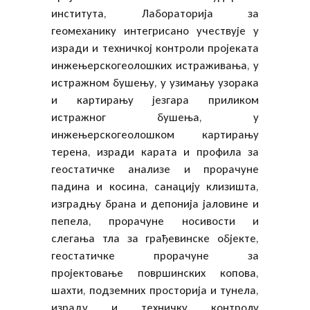
института, Лабораторија за
геомеханику интегрисано учествује у
изради и техничкој контроли пројеката
инжењерскогеолошких истраживања, у
истражном бушењу, у узимању узорака
и картирању језгара приликом
истражног бушења, у
инжењерскогеолошком картирању
терена, изради карата и профила за
геостатичке анализе и прорачуне
падина и косина, санацију клизишта,
изградњу брана и депонија јаловине и
пепела, прорачуне носивости и
слегања тла за грађевинске објекте,
геостатичке прорачуне за
пројектовање површинских копова,
шахти, подземних просторија и тунела,
израду и техничку контролу