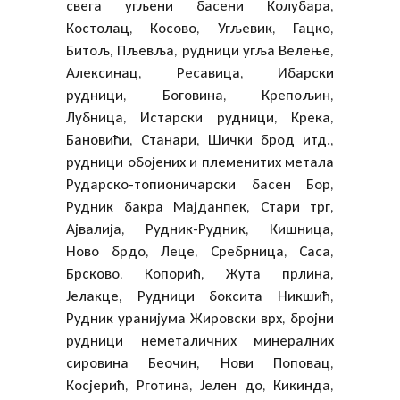
свега угљени басени Колубара,
Костолац, Косово, Угљевик, Гацко,
Битољ, Пљевља, рудници угља Велење,
Алексинац, Ресавица, Ибарски
рудници, Боговина, Крепољин,
Лубница, Истарски рудници, Крека,
Бановићи, Станари, Шички брод итд.,
рудници обојених и племенитих метала
Рударско-топионичарски басен Бор,
Рудник бакра Мајданпек, Стари трг,
Ајвалија, Рудник-Рудник, Кишница,
Ново брдо, Леце, Сребрница, Саса,
Брсково, Копорић, Жута прлина,
Јелакце, Рудници боксита Никшић,
Рудник уранијума Жировски врх, бројни
рудници неметаличних минералних
сировина Беочин, Нови Поповац,
Косјерић, Рготина, Јелен до, Кикинда,