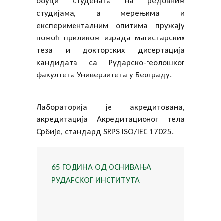
обуци студената на редовним
студијама, а мерењима и
експерименталним опитима пружају
помоћ приликом израда магистарских
теза и докторских дисертација
кандидата са Рударско-геолошког
факултета Универзитета у Београду.
Лабораторија је акредитована,
акредитација Акредитационог тела
Србије, стандард SRPS ISO/IEC 17025.
65 ГОДИНА ОД ОСНИВАЊА
РУДАРСКОГ ИНСТИТУТА