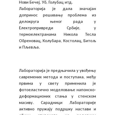
Нови Бечеј, Уб, Голубац итд.
Лабораторија је дала значајан
допринос решавању проблема из
делокруга њеног рада у
Електропривреди Србије, у
термоелектранама Никола Тесла
Обреновац, Колубара, Костолац, Битољ
и Пљевља.
Лабораторија је предњачила у увођењу
савремених метода и поступака, међу
првима у свету применила је
фотоеластично моделовање напонско-
деформационих стања у стенском
масиву. Сарадници Лабораторије
активно пружају подршку настави и