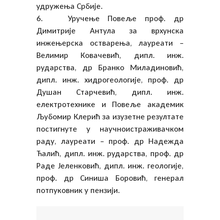
удружења Србије.
6. Уручење Повеље проф. др
Димитрије Антула за врхунска
инжењерска остварења, лауреати –
Велимир Ковачевић, дипл. инж.
рударства, др Бранко Миладиновић,
дипл. инж. хидрогеологије, проф. др
Душан Старчевић, дипл. инж.
електротехнике и Повеље академик
Љубомир Клерић за изузетне резултате
постигнуте у научноистраживачком
раду, лауреати – проф. др Надежда
Ћалић, дипл. инж. рударства, проф. др
Раде Јеленковић, дипл. инж. геологије,
проф. др Синиша Боровић, генерал
потпуковник у пензији.