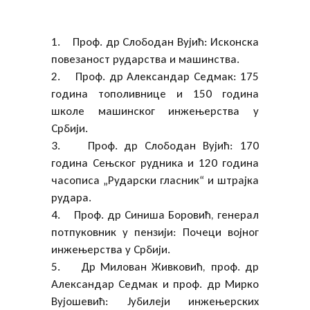
1. Проф. др Слободан Вујић: Исконска
повезаност рударства и машинства.
2. Проф. др Александар Седмак: 175
година тополивнице и 150 година
школе машинског инжењерства у
Србији.
3. Проф. др Слободан Вујић: 170
година Сењског рудника и 120 година
часописа „Рударски гласник“ и штрајка
рудара.
4. Проф. др Синиша Боровић, генерал
потпуковник у пензији: Почеци војног
инжењерства у Србији.
5. Др Милован Живковић, проф. др
Александар Седмак и проф. др Мирко
Вујошевић: Јубилеји инжењерских