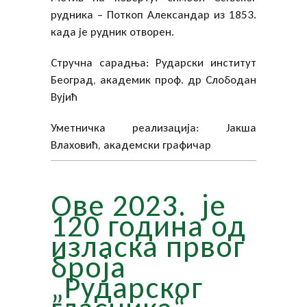
рудника – Поткоп Александар из 1853.
када је рудник отворен.
Стручна сарадња: Рударски институт
Београд, академик проф. др Слободан
Вујић
Уметничка реализација: Јакша
Влаховић, академски графичар
Ове 2023. је
120 година од
изласка првог
броја
„Рударског