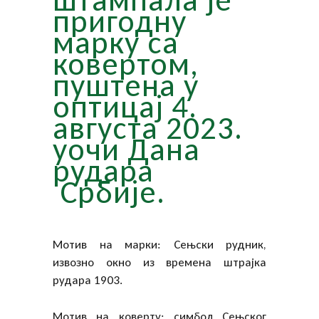
пригодну
марку са
ковертом,
пуштена у
оптицај 4.
августа 2023.
уочи Дана
рудара
Србије.
Мотив на марки: Сењски рудник,
извозно окно из времена штрајка
рудара 1903.
Мотив на коверту: симбол Сењског