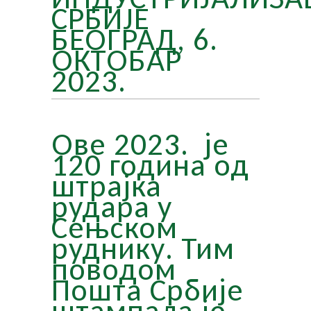
СРБИЈЕ
БЕОГРАД, 6.
ОКТОБАР
2023.
Ове 2023. је
120 година од
штрајка
рудара у
Сењском
руднику. Тим
поводом
Пошта Србије
штампала је