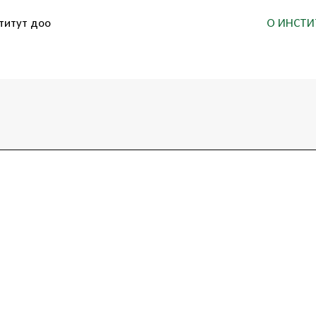
титут доо
О ИНСТИ