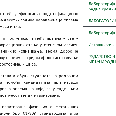
Лабораторија
радне среди
а потребе дефинисања индетификационо
емдесетих година набављена је опрема
ЛАБОРАТОРИЈ
аса и тла.
Лабораторија 
 и поступака, и међу првима у свету
ормационих стања у стенском масиву.
Истраживачи
ханичких испитивања, веома добро је
РУДАРСТВО И 
ву опрему за тријаксијално испитивање
МЕЂУНАРОДН
росторима, и шире.
астави и обуци студената на редовним
ра помоћи кандидатима при изради
ориска опрема на којој се у садашњим
потпуности је дигитализована.
e испитивање физичких и механичких
циони број 01-309) стандардима, а за