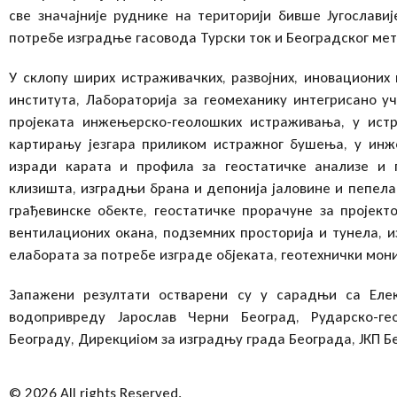
све значајније руднике на територији бивше Југослави
потребе изградње гасовода Турски ток и Београдског мет
У склопу ширих истраживачких, развојних, иновационих 
института, Лабораторија за геомеханику интегрисано уч
пројеката инжењерско-геолошких истраживања, у ист
картирању језгара приликом истражног бушења, у инж
изради карата и профила за геостатичке анализе и 
клизишта, изградњи брана и депонија јаловине и пепела
грађевинске обекте, геостатичке прорачуне за пројект
вентилационих окaна, подземних просторија и тунела, и
елабората за потребе изграде објеката, геотехнички мони
Запажени резултати остварени су у сарадњи са Елек
водопривреду Јарослав Черни Београд, Рударско-г
Београду, Дирекциіом за изградњу града Београда, ЈКП Бе
© 2026 All rights Reserved.