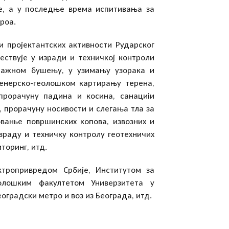
је, а у последње врема испитивања за
роа.
и пројектантских активности Рударског
ествује у изради и техничкој контроли
ражном бушењу, у узимању узорака и
енерско-геолошком картирању терена,
прорачуну падина и косина, санациіи
, прорачуну носивости и слегања тла за
ованье површинских копова, извозних и
зраду и техничку контролу геотехничих
торинг, итд.
тропривредом Србије, Институтом за
еолошким факултетом Универзитета у
оградски метро и воз из Београда, итд.