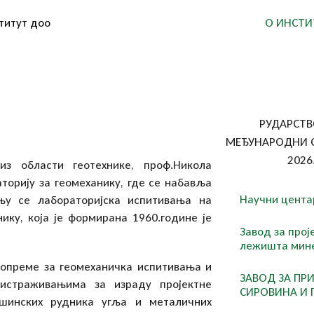
титут доо
О ИНСТИ
РУДАРСТВ
МЕЂУНАРОДНИ С
2026.
из области геотехнике, проф.Никола
орију за геомеханику, где се набавља
Научни цента
њу се лабораторијска испитивања на
ику, која је формирана 1960.године је
Завод за про
лежишта мине
 опреме за геомеханичка испитивања и
ЗАВОД ЗА ПР
истраживањима за израду пројектне
СИРОВИНА И 
ршинских рудника угља и металичних