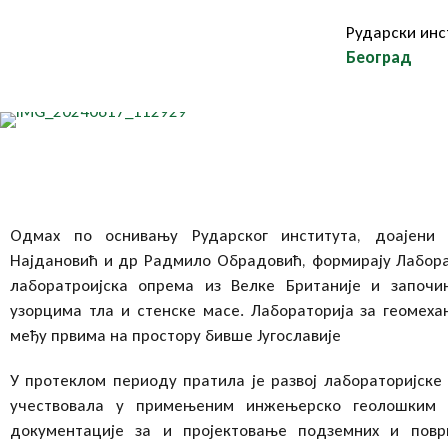
Рударски инс
Београд
Одмах по оснивању Рударског института, доајени 
Најдановић и др Радмило Обрадовић, формирају Лаборат
лаборатроијска опрема из Велке Британије и започи
узорцима тла и стенске масе. Лабораторија за геомехан
међу првима на простору бивше Југославије
У протеклом периоду пратила је развој лабораторијске
учествовала у примењеним инжењерско геолошким 
документације за и пројектовање подземних и пов