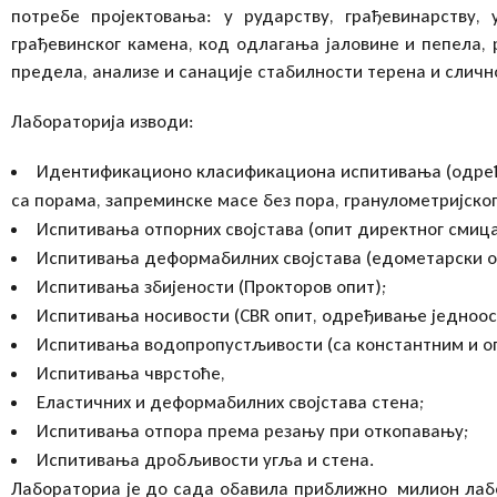
потребе пројектовања: у рударству, грађевинарству, 
грађевинског камена, код одлагања јаловине и пепела,
предела, анализе и санације стабилности терена и сличн
Лабораторија изводи:
Идентификационо класификациона испитивања (одређ
са порама, запреминске масе без пора, гранулометријског
Испитивања отпорних својстава (опит директног смиц
Испитивања деформабилних својстава (едометарски о
Испитивања збијености (Прокторов опит);
Испитивања носивости (CBR опит, одређивање једноос
Испитивања водопропустљивости (са константним и о
Испитивања чврстоће,
Еластичних и деформабилних својстава стена;
Испитивања отпора према резању при откопавању;
Испитивања дробљивости угља и стена.
Лабораториа je до сада обавила приближно милион лабо