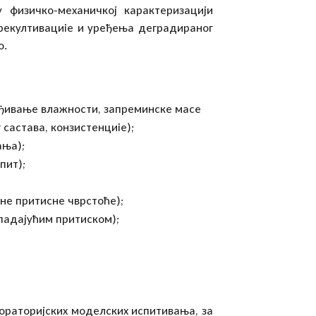
у физичко-механичкој карактеризацији
 рекултивациіе и уређења деградираног
о.
ивање влажности, запреминске масе
 састава, конзистенциіе);
ања);
пит);
не притисне чврстоће);
падајућим притиском);
раторијских моделских испитивања, за