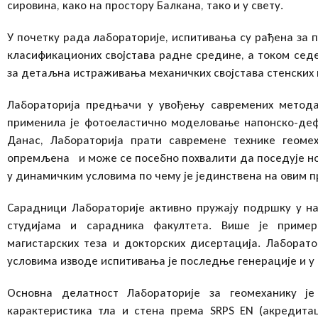
сировина, како на простору Балкана, тако и у свету.
У почетку рада лабораторије, испитивања су рађена з
класификационих својстава радне средине, а током сед
за детаљна истраживања механичких својстава стенских м
Лабораторија предњачи у увођењу савремених метода
применила jе фотоеластично моделовање напонско-деф
Данас, Лабораторија прати савремене технике геоме
опремљена и може се посебно похвалити да поседује но
у динамичким условима по чему је јединствена на овим п
Сарадници Лабораторије активно пружају подршку у н
студијама и сарадника факултета. Више je приме
магистарских теза и докторских дисертација. Лаборат
условима изводе испитивања је последње генерације и у 
Основна делатност Лабораторије за геомеханику j
карактеристика тла и стена према SRPS ЕN (акредита