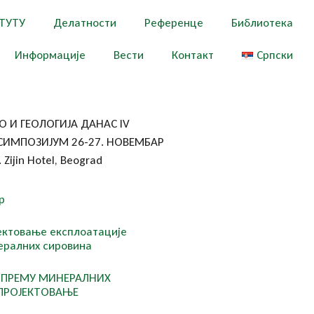
ТУТУ
Делатности
Референце
Библиотека
Информације
Вести
Контакт
Српски
О И ГЕОЛОГИЈА ДАНАС IV
ИМПОЗИЈУМ 26-27. НОВЕМБАР
 Zijin Hotel, Beograd
р
јектовање експлоатације
ралних сировина
ИПРЕМУ МИНЕРАЛНИХ
ПРОЈЕКТОВАЊЕ