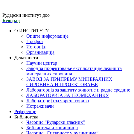
Рударски институт доо
Београд
О ИНСТИТУТУ
Опште информације
Профил
Историјат
Организација
Делатности
Научни центар
Завод за пројектовање експлоатације лежишта
минералних сировина
ЗАВОД ЗА ПРИПРЕМУ МИНЕРАЛНИХ
СИРОВИНА И ПРОЈЕКТОВАЊЕ
Лабораторија за заштиту животне и радне средине
ЛАБОРАТОРИЈА ЗА ГЕОМЕХАНИКУ
Лабораторија за чврста горива
Истраживачи
Референце
Библиотека
Часопис “Рударски гласник”
Библиотека и копирница
Часопис „Сигурност у рудницима“