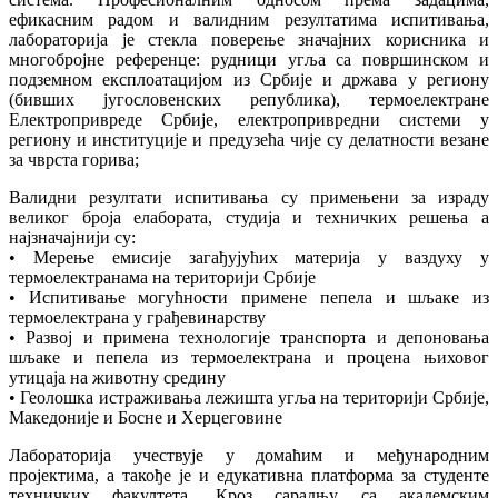
ефикасним радом и валидним резултатима испитивања,
лабораторија је стекла поверење значајних корисника и
многобројне референце: рудници угља са површинском и
подземном експлоатацијом из Србије и држава у региону
(бивших југословенских република), термоелектране
Електропривреде Србије, електропривредни системи у
региону и институције и предузећа чије су делатности везане
за чврста горива;
Валидни резултати испитивања су примењени за израду
великог броја елабората, студија и техничких решења а
најзначајнији су:
• Мерење емисије загађујућих материја у ваздуху у
термоелектранама на територији Србије
• Испитивање могућности примене пепела и шљаке из
термоелектрана у грађевинарству
• Развој и примена технологије транспорта и депоновања
шљаке и пепела из термоелектрана и процена њиховог
утицаја на животну средину
• Геолошка истраживања лежишта угља на територији Србије,
Македоније и Босне и Херцеговине
Лабораторија учествује у домаћим и међународним
пројектима, а такође је и едукативна платформа за студенте
техничких факултета. Кроз сарадњу са академским