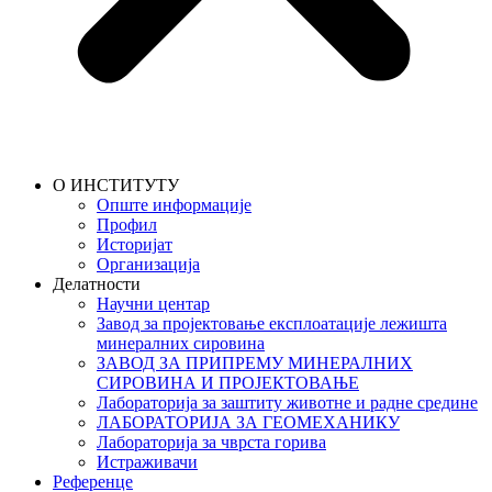
О ИНСТИТУТУ
Опште информације
Профил
Историјат
Организација
Делатности
Научни центар
Завод за пројектовање експлоатације лежишта
минералних сировина
ЗАВОД ЗА ПРИПРЕМУ МИНЕРАЛНИХ
СИРОВИНА И ПРОЈЕКТОВАЊЕ
Лабораторија за заштиту животне и радне средине
ЛАБОРАТОРИЈА ЗА ГЕОМЕХАНИКУ
Лабораторија за чврста горива
Истраживачи
Референце