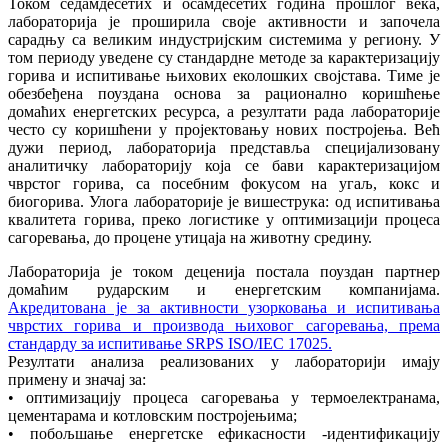
Током седамдесетих и осамдесетих година прошлог века,
лабораторија је проширила своје активности и започела
сарадњу са великим индустријским системима у региону. У
том периоду уведене су стандардне методе за карактеризацију
горива и испитивање њихових еколошких својстава. Тиме је
обезбеђена поуздана основа за рационално коришћење
домаћих енергетских ресурса, а резултати рада лабораторије
често су коришћени у пројектовању нових постројења. Већ
дужи период, лабораторија представља специјализовану
аналитичку лабораторију која се бави карактеризацијом
чврстог горива, са посебним фокусом на угаљ, кокс и
биогорива. Улога лабораторије је вишеструка: од испитивања
квалитета горива, преко логистике у оптимизацији процеса
сагоревања, до процене утицаја на животну средину.
Лабораторија је током деценија постала поуздан партнер
домаћим рударским и енергетским компанијама.
Акредитована је за активности узорковања и испитивања
чврстих горива и производа њиховог сагоревања, према
стандарду за испитивање SRPS ISO/IEC 17025.
Резултати анализа реализованих у лабораторији имају
примену и значај за:
• оптимизацију процеса сагоревања у термоелектранама,
цементарама и котловским постројењима;
• побољшање енергетске ефикасности -идентификацију