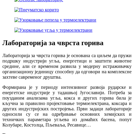
Лабораторија за чврста горива
Лабораторија за чврста горива је основана са циљем да пружи
подршку индустрији угља, енергетици и заштити животне
средине, али се временом развила у модерну истраживачку
организациону јединицу способну да одговори на комплексне
захтеве савременог друштва.
Формирана је у периоду интензивног развоја рударске и
енергетске индустрије у тадашњој Југославији. Потреба за
поузданим анализама угља, кокса и других горива била је
кључна за правилно пројектовање термоелектрана, коксара и
других индустријских постројења. Први задаци лабораторије
односили су се на одређивање основних хемијских и
техничких параметара угљева из домаћих басена, попут
Колубаре, Костолца, Пљеваља, Ресавице…