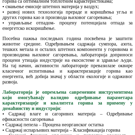
горива са оптималним топлотним карактеристикама;
• смањење емисије штетних материја у ваздух;
• развој нових технологија прераде и коришћења угља и
других горива као и производа њиховог сагоревања;
• управљање отпадом- процену потенцијала отпада за
енергетско искоришћење.
Посебна пажња последњих година посвећена је заштити
животне средине. Одређивањем садржаја сумпора, азота,
тешких метала и осталих штетних компоненти у горивима и
производима њиховог сагоревања, лабораторија доприноси
процени утицаја индустрије на екосистеме и здравље људи.
На тај начин, активности лабораторије превазилазе оквире
класичног испитивања и карактеризације горива као
енергента, већ добија значај у области екологије и одрживог
развоја.
Лабораторија је опремљена савременим инструментима
који омогућавају валидно одређивање параметара
карактеризације и квалитета горива за примену у
домаћинству и индустрији
:
• Садржај влаге и сагоривих материја – Одређивање
ефикасности сагоревања
• Садржај пепела – Процена неорганског остатка
• Садржај испарљивих материја – Класификација горива