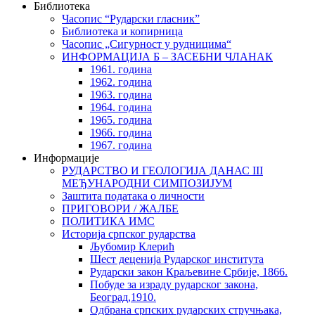
Библиотека
Часопис “Рударски гласник”
Библиотека и копирница
Часопис „Сигурност у рудницима“
ИНФОРМАЦИЈА Б – ЗАСЕБНИ ЧЛАНАК
1961. година
1962. година
1963. година
1964. година
1965. година
1966. година
1967. година
Информације
РУДАРСТВО И ГЕОЛОГИЈА ДАНАС III
МЕЂУНАРОДНИ СИМПОЗИЈУМ
Заштита података о личности
ПРИГОВОРИ / ЖАЛБЕ
ПОЛИТИКА ИМС
Историја српског рударства
Љубомир Клерић
Шест деценија Рударског института
Рударски закон Краљевине Србије, 1866.
Побуде за израду рударског закона,
Београд,1910.
Одбрана српских рударских стручњака,