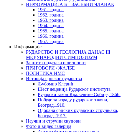
ИНФОРМАЦИЈА Б – ЗАСЕБНИ ЧЛАНАК
1961. година
1962. година
1963. година
1964. година
1965. година
1966. година
1967. година
Информације
РУДАРСТВО И ГЕОЛОГИЈА ДАНАС III
МЕЂУНАРОДНИ СИМПОЗИЈУМ
Заштита података о личности
ПРИГОВОРИ / ЖАЛБЕ
ПОЛИТИКА ИМС
Историја српског рударства
Љубомир Клерић
Шест деценија Рударског института
Рударски закон Краљевине Србије, 1866.
Побуде за израду рударског закона,
Београд,1910.
Одбрана српских рударских стручњака,
Београд, 1913.
Научни и стручни скупови
Фото и видео галерија
Архива фото и видео галерије