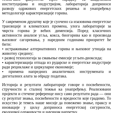
институцијама и индустријом, лабораторија доприноси
развоју одрживих енергетских решења и унапређењу
методологије карактеризације горива.
У савременом друштву које је суочено са изазовима енергетске
транзиције и климатских промена, улога лабораторије за
чврста горива је већих димензија. Поред класичних
активности анализе угља, кокса, биогорива као и производа
њиховог сагоревања, у наредним годинама приоритет ће
бити:
• истраживање алтернативних горива и њиховог утицаја на
животну средину;
• развој технологија за смањење емисије угљен-диоксида;
• карактеризација отпада из рударске и енергетске индустрије
ради рециклаже и циркуларне економије;
• примена напредних аналитичких инструмената и
дигиталних алата за обраду података.
Историја и резултати лабораторије говоре о посвећености,
стручности и сталној тежњи ка унапређењу. Реализовани
пројекти и стечене референце нису само резултати рада — они
су резултат знања, посвећености и вредности које градимо. То
искуство је темељ наше мисије да повежемо знање, праксу и
иновације у циљу доприноса енергетској сигурности,
еколошкој одрживости и научном напретку.