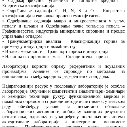
• Садржај фиксног угљеника и топлотна вредност –
Енергетска класификација
• Одређивање садржаја C, H, N, S и O – Енергетска
класификација и еколошка процена емисије гасова
• Одређивање садржаја макро и микроелемената у угљу,
пепелу и шљаци и Одређивања тачке топљења пепела –
Грађевинарство, индустрија минералних сировина и процес
управљања отпадом
• Гранулометријска анализа – Класификација горива за
примену у индустрији и домаћинству
• Индекс мељивости – Транспорт горива и индустрија
• Насипна и запреминска маса – Складиштење горива
Лабораторија користи опрему референтних и поузданих
произвођача. Анализе се спроводе по методама из
националних и међународних референтних стандарда.
Најдрагоценији ресурс у пословању лабораторије је особље
лабораторије. Обучени и компетентни аналитичари- хемичари
и хемијски техничари рукују функционалном мерном и
помоћном опремом и спроводе методе испитивања; у тимском
раду обезбеђују услове за несметано обављање
лабораторијских активности, добијању валидних резулатата
испитивања, одржању и унапређењу постављеног система
акредитиване лабораторије и интегрисаног менаџмент
система. Професионалним односом према задацима,