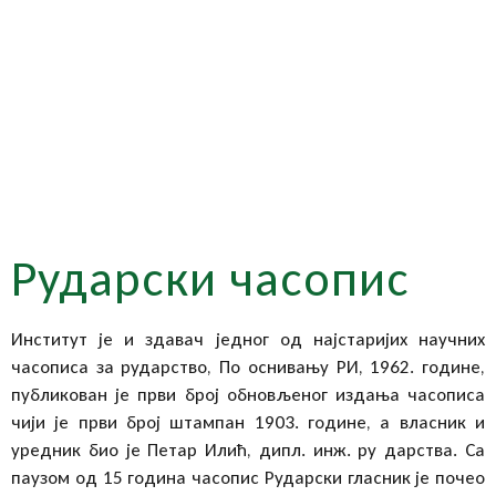
Рударски часопис
Институт је и здавач једног од најстаријих научних
часописа за рударство, По оснивању РИ, 1962. године,
публикован је први број обновљеног издања часописа
чији је први број штампан 1903. године, а власник и
уредник био је Петар Илић, дипл. инж. ру дарства. Са
паузом од 15 година часопис Рударски гласник је почео