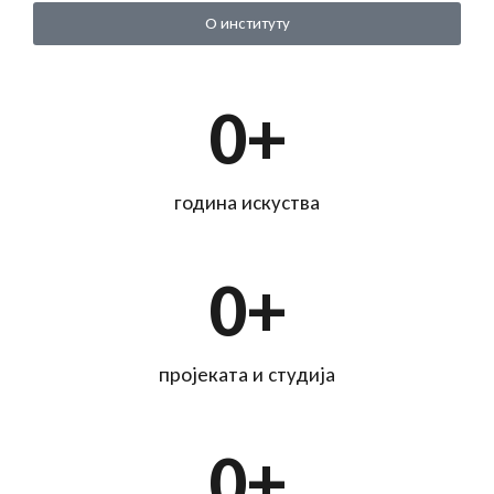
О институту
0
+
година искуства
0
+
пројеката и студија
0
+