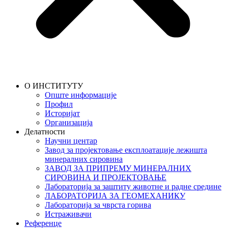
О ИНСТИТУТУ
Опште информације
Профил
Историјат
Организација
Делатности
Научни центар
Завод за пројектовање експлоатације лежишта
минералних сировина
ЗАВОД ЗА ПРИПРЕМУ МИНЕРАЛНИХ
СИРОВИНА И ПРОЈЕКТОВАЊЕ
Лабораторија за заштиту животне и радне средине
ЛАБОРАТОРИЈА ЗА ГЕОМЕХАНИКУ
Лабораторија за чврста горива
Истраживачи
Референце