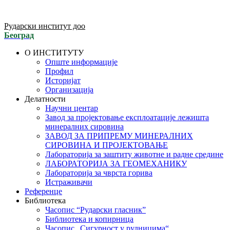
Рударски институт доо
Београд
О ИНСТИТУТУ
Опште информације
Профил
Историјат
Организација
Делатности
Научни центар
Завод за пројектовање експлоатације лежишта
минералних сировина
ЗАВОД ЗА ПРИПРЕМУ МИНЕРАЛНИХ
СИРОВИНА И ПРОЈЕКТОВАЊЕ
Лабораторија за заштиту животне и радне средине
ЛАБОРАТОРИЈА ЗА ГЕОМЕХАНИКУ
Лабораторија за чврста горива
Истраживачи
Референце
Библиотека
Часопис “Рударски гласник”
Библиотека и копирница
Часопис „Сигурност у рудницима“