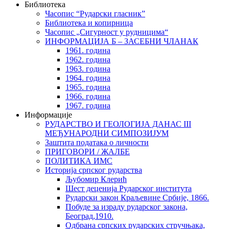
Библиотека
Часопис “Рударски гласник”
Библиотека и копирница
Часопис „Сигурност у рудницима“
ИНФОРМАЦИЈА Б – ЗАСЕБНИ ЧЛАНАК
1961. година
1962. година
1963. година
1964. година
1965. година
1966. година
1967. година
Информације
РУДАРСТВО И ГЕОЛОГИЈА ДАНАС III
МЕЂУНАРОДНИ СИМПОЗИЈУМ
Заштита података о личности
ПРИГОВОРИ / ЖАЛБЕ
ПОЛИТИКА ИМС
Историја српског рударства
Љубомир Клерић
Шест деценија Рударског института
Рударски закон Краљевине Србије, 1866.
Побуде за израду рударског закона,
Београд,1910.
Одбрана српских рударских стручњака,