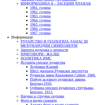
ИНФОРМАЦИЈА Б – ЗАСЕБНИ ЧЛАНАК
1961. година
1962. година
1963. година
1964. година
1965. година
1966. година
1967. година
Информације
РУДАРСТВО И ГЕОЛОГИЈА ДАНАС III
МЕЂУНАРОДНИ СИМПОЗИЈУМ
Заштита података о личности
ПРИГОВОРИ / ЖАЛБЕ
ПОЛИТИКА ИМС
Историја српског рударства
Љубомир Клерић
Шест деценија Рударског института
Рударски закон Краљевине Србије, 1866.
Побуде за израду рударског закона,
Београд,1910.
Одбрана српских рударских стручњака,
Београд, 1913.
Научни и стручни скупови
Фото и видео галерија
Архива фото и видео галерије