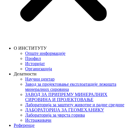
О ИНСТИТУТУ
Опште информације
Профил
Историјат
Организација
Делатности
Научни центар
Завод за пројектовање експлоатације лежишта
минералних сировина
ЗАВОД ЗА ПРИПРЕМУ МИНЕРАЛНИХ
СИРОВИНА И ПРОЈЕКТОВАЊЕ
Лабораторија за заштиту животне и радне средине
ЛАБОРАТОРИЈА ЗА ГЕОМЕХАНИКУ
Лабораторија за чврста горива
Истраживачи
Референце