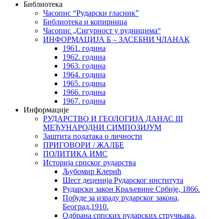
Библиотека
Часопис “Рударски гласник”
Библиотека и копирница
Часопис „Сигурност у рудницима“
ИНФОРМАЦИЈА Б – ЗАСЕБНИ ЧЛАНАК
1961. година
1962. година
1963. година
1964. година
1965. година
1966. година
1967. година
Информације
РУДАРСТВО И ГЕОЛОГИЈА ДАНАС III
МЕЂУНАРОДНИ СИМПОЗИЈУМ
Заштита података о личности
ПРИГОВОРИ / ЖАЛБЕ
ПОЛИТИКА ИМС
Историја српског рударства
Љубомир Клерић
Шест деценија Рударског института
Рударски закон Краљевине Србије, 1866.
Побуде за израду рударског закона,
Београд,1910.
Одбрана српских рударских стручњака,