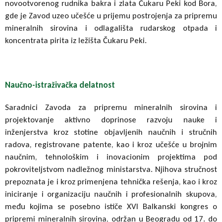
novootvorenog rudnika bakra i zlata Čukaru Peki kod Bora,
gde je Zavod uzeo učešće u prijemu postrojenja za pripremu
mineralnih sirovina i odlagališta rudarskog otpada i
koncentrata pirita iz ležišta Čukaru Peki.
Naučno-istraživačka delatnost
Saradnici Zavoda za pripremu mineralnih sirovina i
projektovanje aktivno doprinose razvoju nauke i
inženjerstva kroz stotine objavljenih naučnih i stručnih
radova, registrovane patente, kao i kroz učešće u brojnim
naučnim, tehnološkim i inovacionim projektima pod
pokroviteljstvom nadležnog ministarstva. Njihova stručnost
prepoznata je i kroz primenjena tehnička rešenja, kao i kroz
iniciranje i organizaciju naučnih i profesionalnih skupova,
među kojima se posebno ističe XVI Balkanski kongres o
pripremi mineralnih sirovina, održan u Beogradu od 17. do