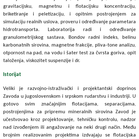
gravitacijsku, magnetnu i flotacijsku koncentraciju,
briketiranje i peletizaciju, i opitnim postrojenjem za
simulaciju realnih uslova, proveru i određivanje parametara
hidrotransporta. Laboratorija radi i određivanje
granulometrijskog sastava, Bondov radni indeks, belinu
karbonatnih sirovina, magnetne frakcije, pliva-tone analizu,
otpornost na pad, na vodu i šater test za čvrsta goriva, opit
taloženja, viskozitet suspenzije i dr.
Istorijat
Veliki je razvojno-istraživački i projektantski doprinos
Zavoda u jugoslovenskom i srpskom rudarstvu i industriji. U
gotovo svim značajnijim flotacijama, separacijama,
postrojenjima za pripremu mineralnih sirovina Zavod je
učestvovao kroz projektovanje, tehničku kontrolu, nadzor
nad izvođenjem ili angažovanje na neki drugi način. Među
brojnim realizovanim projektima izdvajaju se flotacijska