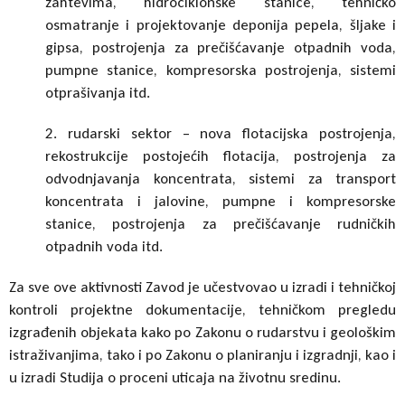
zahtevima, hidrociklonske stanice, tehničko
osmatranje i projektovanje deponija pepela, šljake i
gipsa, postrojenja za prečišćavanje otpadnih voda,
pumpne stanice, kompresorska postrojenja, sistemi
otprašivanja itd.
2. rudarski sektor – nova flotacijska postrojenja,
rekostrukcije postojećih flotacija, postrojenja za
odvodnjavanja koncentrata, sistemi za transport
koncentrata i jalovine, pumpne i kompresorske
stanice, postrojenja za prečišćavanje rudničkih
otpadnih voda itd.
Za sve ove aktivnosti Zavod je učestvovao u izradi i tehničkoj
kontroli projektne dokumentacije, tehničkom pregledu
izgrađenih objekata kako po Zakonu o rudarstvu i geološkim
istraživanjima, tako i po Zakonu o planiranju i izgradnji, kao i
u izradi Studija o proceni uticaja na životnu sredinu.