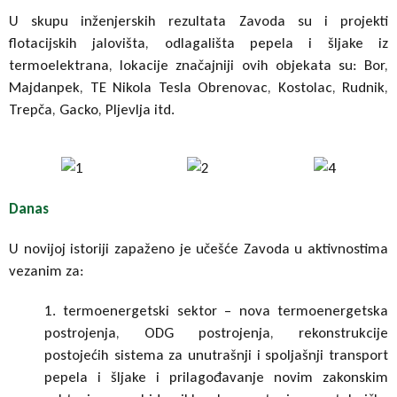
U skupu inženjerskih rezultata Zavoda su i projekti
flotacijskih jalovišta, odlagališta pepela i šljake iz
termoelektrana, lokacije značajniji ovih objekata su: Bor,
Majdanpek, TE Nikola Tesla Obrenovac, Kostolac, Rudnik,
Trepča, Gacko, Pljevlja itd.
Danas
U novijoj istoriji zapaženo je učešće Zavoda u aktivnostima
vezanim za:
1. termoenergetski sektor – nova termoenergetska
postrojenja, ODG postrojenja, rekonstrukcije
postojećih sistema za unutrašnji i spoljašnji transport
pepela i šljake i prilagođavanje novim zakonskim