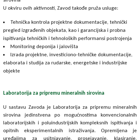
U okviru ovih aktivnosti, Zavod takođe pruža usluge:
Tehnička kontrola projektne dokumentacije, tehnički
pregled izgrađenih objekata, kao i garancijska i probna
ispitivanja tehničkih i tehnoloških performansi postrojenja
Monitoring deponija i jalovišta
Izrada projektne, investiciono-tehničke dokumentacije,
elaborata i studija za rudarske, energetske i industrijske
objekte
Laboratorija za pripremu mineralnih sirovina
U sastavu Zavoda je Laboratorija za pripremu mineralnih
sirovina jedinstvena po mogućnostima konvencionalnih
laboratorijskih i poluindustrijskih kompleksnih ispitivanja i
opitnih eksperimentalnih istraživanja. Opremljena je
uređajima za usitnjavanje, prosejavanje, klasiranje,