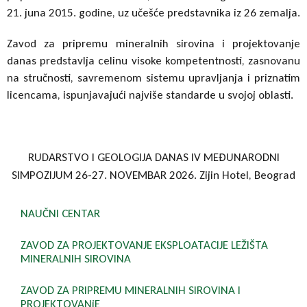
21. juna 2015. godine, uz učešće predstavnika iz 26 zemalja.
Zavod za pripremu mineralnih sirovina i projektovanje
danas predstavlja celinu visoke kompetentnosti, zasnovanu
na stručnosti, savremenom sistemu upravljanja i priznatim
licencama, ispunjavajući najviše standarde u svojoj oblasti.
RUDARSTVO I GEOLOGIJA DANAS IV MEĐUNARODNI
SIMPOZIJUM 26-27. NOVEMBAR 2026. Zijin Hotel, Beograd
NAUČNI CENTAR
ZAVOD ZA PROJEKTOVANJE EKSPLOATACIJE LEŽIŠTA
MINERALNIH SIROVINA
ZAVOD ZA PRIPREMU MINERALNIH SIROVINA I
PROJEKTOVANjE