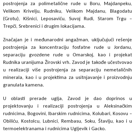
postrojenja za polimetalične rude u Boru, Majdanpeku,
Velikom Krivelju, Rudniku, Velikom Majdanu, Blagodatu
(Grotu), Kišnici, Leposaviću, Suvoj Rudi, Starom Trgu –
Trepči, Srebrenici i drugim lokacijama.
Značajan je i međunarodni angažman, uključujući rešenje
postrojenja za koncentraciju fosfatne rude u Jordanu,
separaciju gvozdene rude u Omarskoj, kao i projekat
Rudnika uranijuma Žirovski vrh. Zavod je takođe učestvovao
u realizaciji više postrojenja za separaciju nemetaličnih
minerala, kao i u projektima za usitnjavanje i proizvodnju
granulata kamena.
U oblasti prerade uglja, Zavod je dao doprinos u
projektovanju i realizaciji postrojenja u Aleksinačkim
rudnicima, Bogovini, Ibarskim rudnicima, Kolubari, Kosovu –
Obiliću, Kostolcu, Lubnici, Rembasu, Soku, Štavlju, kao i u
termoelektranama i rudnicima Ugljevik i Gacko.