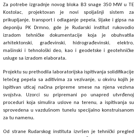
Za potrebe izgradnje novog bloka B3 snage 350 MW u TE
Kostolac, projektovan je novi spoljašnji sistem za
prikupljanje, transport i odlaganje pepela, šljake i gipsa na
deponiju PK Drmno, gde je Rudarski institut rukovodio
izradom tehničke dokumentacije koja je obuhvatila
arhitektonski, građevinski, hidrograđevinski, elektro,
mašinski i tehnološki deo, kao i geodetske i geotehničke
usluge sa izradom elaborata.
Projektu su prethodila laboratorijska ispitivanja solidifikacije
letećeg pepela sa aditivima za vezivanje, u okviru kojih je
ispitivan uticaj načina pripreme smese na njena vezivna
svojstva. Uzorci su pripremani po unapred utvrđenoj
proceduri koja simulira uslove na terenu, a ispitivanja su
sprovedena u vazdušnom tunelu specijalno konstruisanom
za tu namenu.
Od strane Rudarskog instituta izvršen je tehnički pregled