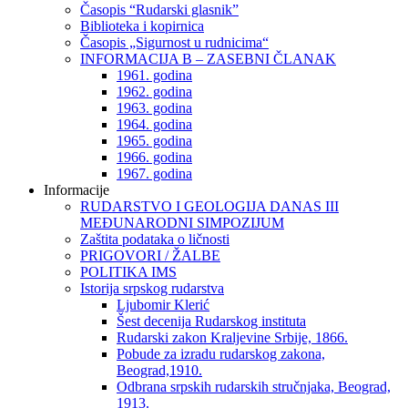
Časopis “Rudarski glasnik”
Biblioteka i kopirnica
Časopis „Sigurnost u rudnicima“
INFORMACIJA B – ZASEBNI ČLANAK
1961. godina
1962. godina
1963. godina
1964. godina
1965. godina
1966. godina
1967. godina
Informacije
RUDARSTVO I GEOLOGIJA DANAS III
MEĐUNARODNI SIMPOZIJUM
Zaštita podataka o ličnosti
PRIGOVORI / ŽALBE
POLITIKA IMS
Istorija srpskog rudarstva
Ljubomir Klerić
Šest decenija Rudarskog instituta
Rudarski zakon Kraljevine Srbije, 1866.
Pobude za izradu rudarskog zakona,
Beograd,1910.
Odbrana srpskih rudarskih stručnjaka, Beograd,
1913.