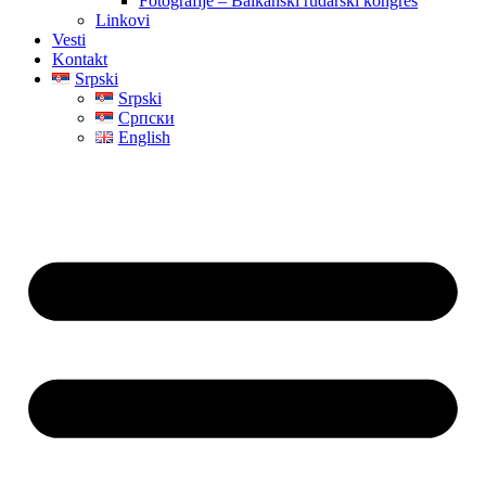
Fotografije – Balkanski rudarski kongres
Linkovi
Vesti
Kontakt
Srpski
Srpski
Српски
English