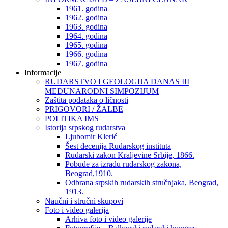
1961. godina
1962. godina
1963. godina
1964. godina
1965. godina
1966. godina
1967. godina
Informacije
RUDARSTVO I GEOLOGIJA DANAS III
MEĐUNARODNI SIMPOZIJUM
Zaštita podataka o ličnosti
PRIGOVORI / ŽALBE
POLITIKA IMS
Istorija srpskog rudarstva
Ljubomir Klerić
Šest decenija Rudarskog instituta
Rudarski zakon Kraljevine Srbije, 1866.
Pobude za izradu rudarskog zakona,
Beograd,1910.
Odbrana srpskih rudarskih stručnjaka, Beograd,
1913.
Naučni i stručni skupovi
Foto i video galerija
Arhiva foto i video galerije