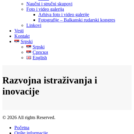
Naučni i stručni skupovi
Foto i video galerija
Arhiva foto i video galerije
Fotografije – Balkanski rudarski kongres
Linkovi
Vesti
Kontakt
Srpski
Srpski
Српски
English
Razvojna istraživanja i
inovacije
© 2026 All rights Reserved.
Početna
Opšte informacije