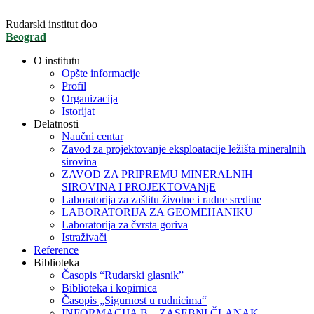
Rudarski institut doo
Beograd
O institutu
Opšte informacije
Profil
Organizacija
Istorijat
Delatnosti
Naučni centar
Zavod za projektovanje eksploatacije ležišta mineralnih
sirovina
ZAVOD ZA PRIPREMU MINERALNIH
SIROVINA I PROJEKTOVANjE
Laboratorija za zaštitu životne i radne sredine
LABORATORIJA ZA GEOMEHANIKU
Laboratorija za čvrsta goriva
Istraživači
Reference
Biblioteka
Časopis “Rudarski glasnik”
Biblioteka i kopirnica
Časopis „Sigurnost u rudnicima“
INFORMACIJA B – ZASEBNI ČLANAK