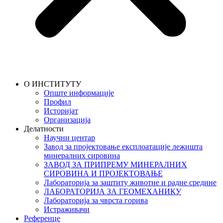
О ИНСТИТУТУ
Опште информације
Профил
Историјат
Организација
Делатности
Научни центар
Завод за пројектовање експлоатације лежишта
минералних сировина
ЗАВОД ЗА ПРИПРЕМУ МИНЕРАЛНИХ
СИРОВИНА И ПРОЈЕКТОВАЊЕ
Лабораторија за заштиту животне и радне средине
ЛАБОРАТОРИЈА ЗА ГЕОМЕХАНИКУ
Лабораторија за чврста горива
Истраживачи
Референце