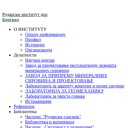
Рударски институт доо
Београд
О ИНСТИТУТУ
Опште информације
Профил
Историјат
Организација
Делатности
Научни центар
Завод за пројектовање експлоатације лежишта
минералних сировина
ЗАВОД ЗА ПРИПРЕМУ МИНЕРАЛНИХ
СИРОВИНА И ПРОЈЕКТОВАЊЕ
Лабораторија за заштиту животне и радне средине
ЛАБОРАТОРИЈА ЗА ГЕОМЕХАНИКУ
Лабораторија за чврста горива
Истраживачи
Референце
Библиотека
Часопис “Рударски гласник”
Библиотека и копирница
Часопис „Сигурност у рудницима“