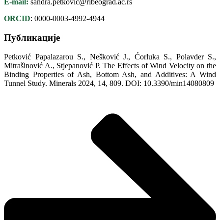
E-mail:
sandra.petkovic@ribeograd.ac.rs
ORCID
: 0000-0003-4992-4944
Публикације
Petković Papalazarou S., Nešković J., Ćorluka S., Polavder S.,
Mitrašinović A., Stjepanović P. The Effects of Wind Velocity on the
Binding Properties of Ash, Bottom Ash, and Additives: A Wind
Tunnel Study. Minerals 2024, 14, 809. DOI: 10.3390/min14080809