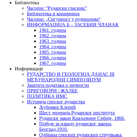
Библиотека
Часопис “Рударски гласник”
Библиотека и копирница
Часопис „Сигурност у рудницима“
ИНФОРМАЦИЈА Б – ЗАСЕБНИ ЧЛАНАК
1961. година
1962. година
1963. година
1964. година
1965. година
1966. година
1967. година
Информације
РУДАРСТВО И ГЕОЛОГИЈА ДАНАС III
МЕЂУНАРОДНИ СИМПОЗИЈУМ
Заштита података о личности
ПРИГОВОРИ / ЖАЛБЕ
ПОЛИТИКА ИМС
Историја српског рударства
Љубомир Клерић
Шест деценија Рударског института
Рударски закон Краљевине Србије, 1866.
Побуде за израду рударског закона,
Београд,1910.
Одбрана српских рударских стручњака,