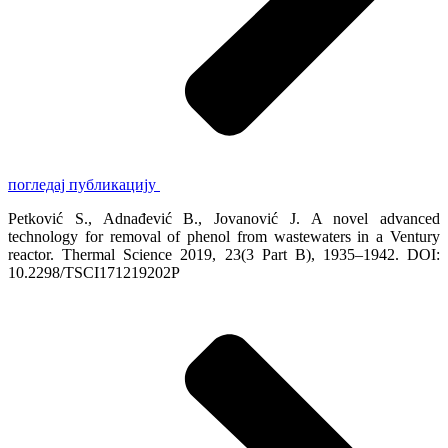
погледај публикацију
Petković S., Adnađević B., Jovanović J. A novel advanced
technology for removal of phenol from wastewaters in a Ventury
reactor. Thermal Science 2019, 23(3 Part B), 1935–1942. DOI:
10.2298/TSCI171219202P