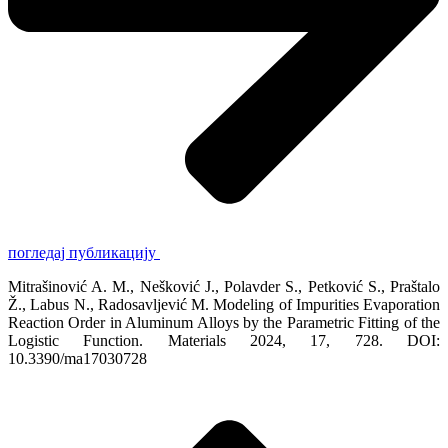
погледај публикацију
Mitrašinović A. M., Nešković J., Polavder S., Petković S., Praštalo
Ž., Labus N., Radosavljević M. Modeling of Impurities Evaporation
Reaction Order in Aluminum Alloys by the Parametric Fitting of the
Logistic Function. Materials 2024, 17, 728. DOI:
10.3390/ma17030728