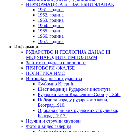
ИНФОРМАЦИЈА Б – ЗАСЕБНИ ЧЛАНАК
1961. година
1962. година
1963. година
1964. година
1965. година
1966. година
1967. година
Информације
РУДАРСТВО И ГЕОЛОГИЈА ДАНАС III
МЕЂУНАРОДНИ СИМПОЗИЈУМ
Заштита података о личности
ПРИГОВОРИ / ЖАЛБЕ
ПОЛИТИКА ИМС
Историја српског рударства
Љубомир Клерић
Шест деценија Рударског института
Рударски закон Краљевине Србије, 1866.
Побуде за израду рударског закона,
Београд,1910.
Одбрана српских рударских стручњака,
Београд, 1913.
Научни и стручни скупови
Фото и видео галерија
Архива фото и видео галерије