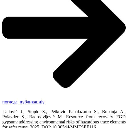
погледај публикацију
Isailović J., Stopić S., Petković Papalazarou S., Bubanja A.,
Polavder S., Radosavljević M. Resource from recovery FGD
gypsum: addressing environmental risks of hazardous trace elements
for safer reuse. 2025. DOI: 10.30544/MMESEE116