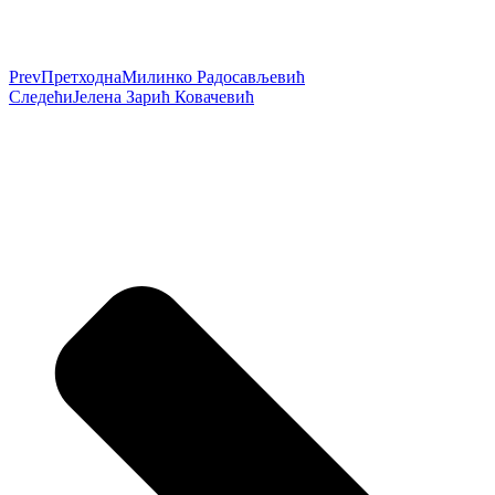
Prev
Претходна
Милинко Радосављевић
Следећи
Јелена Зарић Ковачевић