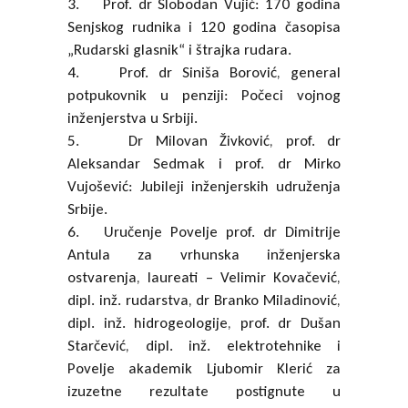
3. Prof. dr Slobodan Vujić: 170 godina
Senjskog rudnika i 120 godina časopisa
„Rudarski glasnik“ i štrajka rudara.
4. Prof. dr Siniša Borović, general
potpukovnik u penziji: Počeci vojnog
inženjerstva u Srbiji.
5. Dr Milovan Živković, prof. dr
Aleksandar Sedmak i prof. dr Mirko
Vujošević: Jubileji inženjerskih udruženja
Srbije.
6. Uručenje Povelje prof. dr Dimitrije
Antula za vrhunska inženjerska
ostvarenja, laureati – Velimir Kovačević,
dipl. inž. rudarstva, dr Branko Miladinović,
dipl. inž. hidrogeologije, prof. dr Dušan
Starčević, dipl. inž. elektrotehnike i
Povelje akademik Ljubomir Klerić za
izuzetne rezultate postignute u